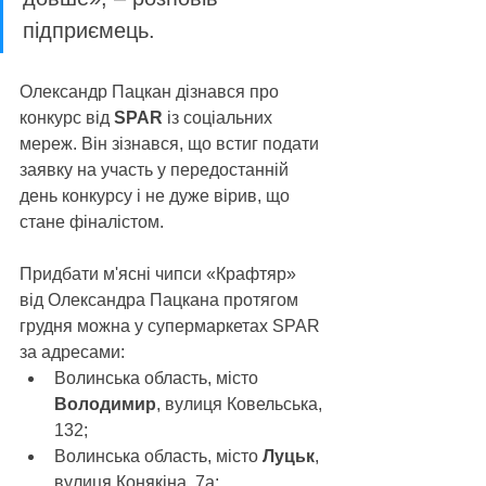
підприємець.
Олександр Пацкан дізнався про 
конкурс від 
SPAR 
із соціальних 
мереж. Він зізнався, що встиг подати 
заявку на участь у передостанній 
день конкурсу і не дуже вірив, що 
стане фіналістом. 
Придбати м'ясні чипси «Крафтяр» 
від Олександра Пацкана протягом 
грудня можна у супермаркетах SPAR 
за адресами:
Волинська область, місто 
Володимир
, вулиця Ковельська, 
132;
Волинська область, місто 
Луцьк
, 
вулиця Конякіна, 7а;